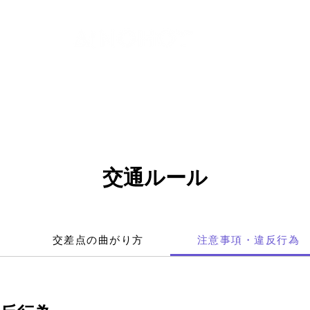
代理店
袋井市愛野駅前営業所
SHOP
RENTAL
ABOUT
MEDIA
RECRUI
交通ルール
交差点の曲がり方
注意事項・違反行為