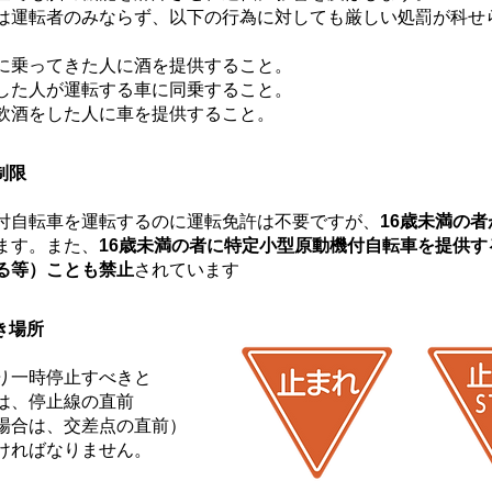
は運転者のみならず、以下の行為に対しても厳しい処罰が科せ
に乗ってきた人に酒を提供すること。
した人が運転する車に同乗すること。
飲酒をした人に車を提供すること。
制限
付自転車を運転するのに運転免許は不要ですが、
16歳未満の
ます。また、
16歳未満の者に特定小型原動機付自転車を提供す
る等）ことも禁止
されています
き場所
り一時停止すべきと
は、停止線の直前
場合は、交差点の直前）
ければなりません。