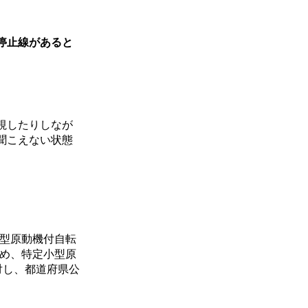
停止線があると
。
視したりしなが
聞こえない状態
小型原動機付自転
ため、特定小型原
対し、都道府県公