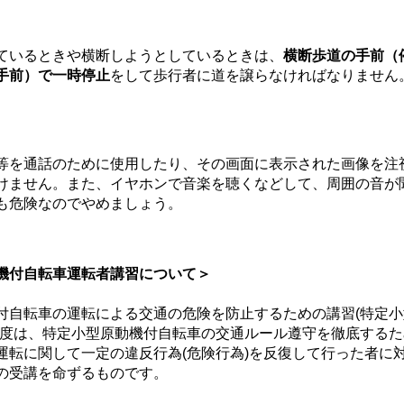
ているときや横断しようとしているときは、
横断歩道の手前（
手前）で一時停止
をして歩行者に道を譲らなければなりません
等を通話のために使用したり、その画面に表示された画像を注
けません。また、イヤホンで音楽を聴くなどして、周囲の音が
も危険なのでやめましょう。
機付自転車運転者講習について＞
付自転車の運転による交通の危険を防止するための講習(特定
制度は、特定小型原動機付自転車の交通ルール遵守を徹底する
運転に関して一定の違反行為(危険行為)を反復して行った者に
の受講を命ずるものです。