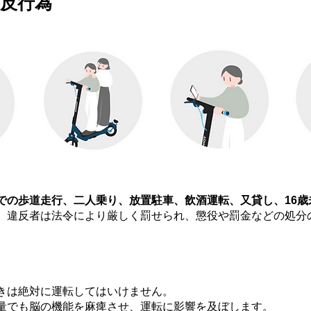
違反行為
での歩道走行、二人乗り、放置駐車、飲酒運転、又貸し、16歳
。違反者は法令により厳しく罰せられ、懲役や罰金などの処分
きは絶対に運転してはいけません。
量でも脳の機能を麻痺させ、運転に影響を及ぼします。