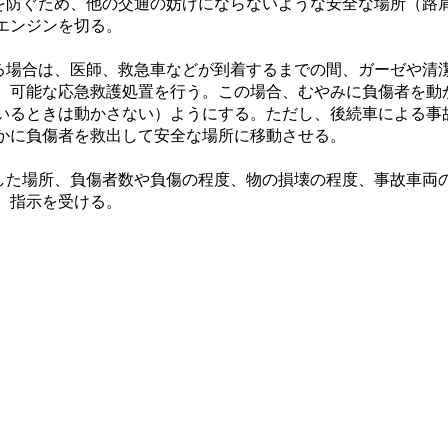
発を防ぐため、他の交通の妨げにならないような安全な場所（路
エンジンを切る。
いる場合は、医師、救急車などが到着するまでの間、ガーゼや清
、可能な応急救護処置を行う。この場合、むやみに負傷者を動
いるときは動かさない）ようにする。ただし、後続車による事
かに負傷者を救出して安全な場所に移動させる。
生した場所、負傷者数や負傷の程度、物の損壊の程度、事故車両
、指示を受ける。
BOUT US
ITEM
社情報
ALL ITEM
〒
静
ログ
e-BIKE LINE UP