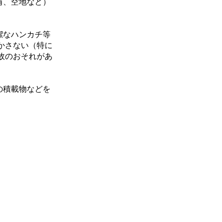
肩、空地など）
潔なハンカチ等
かさない（特に
故のおそれがあ
の積載物などを
愛ノ宮トラベル
株式会社
代理店
437-0039
岡県袋井市愛野東2-9-2 ロリオ1D