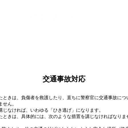
代理店
袋井市愛野駅前営業所
SHOP
RENTAL
ABOUT
MEDIA
RECRUI
交通事故対応
たときは、負傷者を救護したり、直ちに警察官に交通事故につ
ません。
講じなければ、いわゆる「ひき逃げ」になります。
たときは、具体的には、次のような措置を講じなければなりま