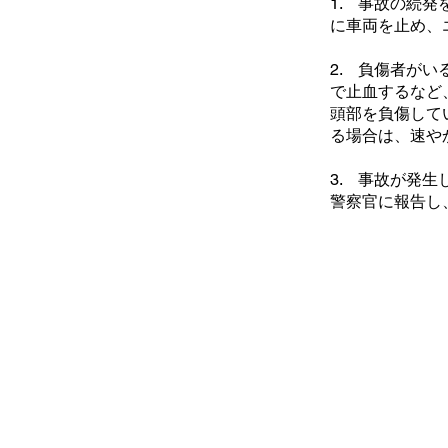
1. 事故の続
に車両を止め、
2. 負傷者が
で止血するなど
頭部を負傷して
る場合は、速や
3. 事故が発
警察官に報告し
SUPPORT
A
お問い合わせ
会
配送について
ブ