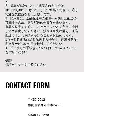
す。
2）返品が弊社によって承認された場合は、
ainohot@aino-miya.com
までご連絡ください。応じ
て返品先住所をお伝え致します。
3）購入者は、返品配送中の損傷や紛失した配送の
可能性を含め、返品配送の全責任を負います。
製品を返品する前に、パッケージなどを完全に撮影
して文書化してください。損傷や紛失に備え、返品
配送に十分な保険をかけることをお勧めします。
1万円を超える商品を配送する場合は、追跡可能な
配送サービスの使用を検討してください。
4）払い戻しの手続きについては、支払いについて
をご覧ください。
保証
保証ポリシーをご覧ください。
CONTACT FORM
〒437-0012
​静岡県袋井市国本2463-6
0538-67-8560