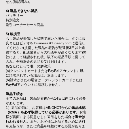
せん(確認済み)。
4) 返品できない製品
バッテリー
特別注文
割引コーナーセール商品
5) 破損品
もし製品が損傷した状態で届いた場合は、すぐに写
真またはビデオを
business@funsedy.com
に送信し
てください(損傷した製品の報告が配達後3日以上経
過すると、配送業者からの拒否率が高くなります)弊
社によって確認された後、以下の返品手順に従って
のみ、全額返金の返品を受け付けます。
あなたにとって唯一の解決策
(a)クレジットカードまたはPayPalアカウントに既
に請求されている場合は、返金します。
(b)請求がまだの場合は、クレジットカードまたは
PayPalアカウントに請求しません。
返品手続き
全ての返品は、製品到着後から14日以内に行う必要
があります。
1）返品の前に、お客様はAINOHOTからの
返品承認
（RMA）を必ず取得している必要があります
。お客
様が書面による同意なしに返品をした場合は
返金は
行われません
。また、お客様は返品するために送料
を支払うか、または商品を犠牲にする必要がありま