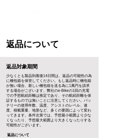
代理店
袋井市愛野駅前営業所
返品について
返品対象期間
少なくとも製品到着後14日間は、返品の可能性の為
に梱包箱を保管してください。もし返品時に梱包箱
が無い場合、新しい梱包箱を送る為に1萬円を請求
する場合がございます。弊社のe-Bikeの1回の充電
での予想航続距離は推定であり、その航続距離を保
証するものでは無いことに注意してください。バッ
テリーの使用年数、温度、アシストのレベル、速
度、積載重量、地形など、多くの要因によって変わ
ってきます。条件次第では、予想最小範囲より少な
くなったり、予想最大範囲より大きくなったりする
可能性がございます。
返品について